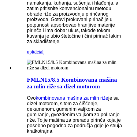
namakanja, kuhanja, sušenja i hlađenja, a
zatim pritisnite konvencionalnu metodu
obrade riže za proizvodnju pirinčanog
proizvoda. Gotovi prokuvani pirinač je u
potpunosti apsorbovao hranljive materije
pirinča i ima dobar ukus, takođe tokom
kuvanja je ubio štetočine i čini pirinač lakim
za skladištenje.
upit
detalj
FMLN15/8.5 Kombinovana mašina
za mlin riže sa dizel motorom
Ovo
kombinovana mašina za mlin riže
je sa
dizel motorom, sitom za čišćenje,
dekamenom, gumenim valjkom za
gumiranje, gvozdenim valjkom za poliranje
riže. To je mašina za preradu pirinča koja je
posebno pogodna za područja gdje je struja
kratkotrajna.