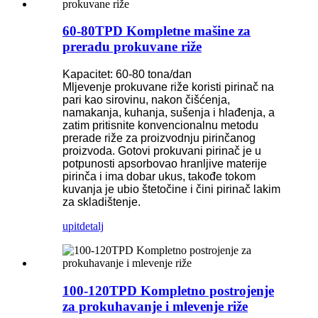
60-80TPD Kompletne mašine za
preradu prokuvane riže
Kapacitet: 60-80 tona/dan
Mljevenje prokuvane riže koristi pirinač na
pari kao sirovinu, nakon čišćenja,
namakanja, kuhanja, sušenja i hlađenja, a
zatim pritisnite konvencionalnu metodu
prerade riže za proizvodnju pirinčanog
proizvoda. Gotovi prokuvani pirinač je u
potpunosti apsorbovao hranljive materije
pirinča i ima dobar ukus, takođe tokom
kuvanja je ubio štetočine i čini pirinač lakim
za skladištenje.
upit
detalj
100-120TPD Kompletno postrojenje
za prokuhavanje i mlevenje riže