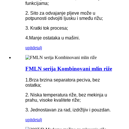
funkcijama;
2. Sito za odvajanje pljeve može u
potpunosti odvojiti ljusku i smeđu rižu;
3. Kratki tok procesa;
4.Manje ostataka u mašini.
upit
detalj
FMLN serija Kombinovani mlin riže
1.Brza brzina separatora peciva, bez
ostatka;
2. Niska temperatura riže, bez mekinja u
prahu, visoke kvalitete riže;
3. Jednostavan za rad, izdržljiv i pouzdan.
upit
detalj