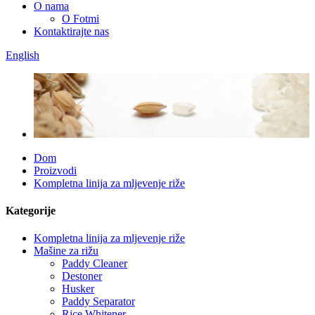
O nama
O Fotmi
Kontaktirajte nas
English
Dom
Proizvodi
Kompletna linija za mljevenje riže
Kategorije
Kompletna linija za mljevenje riže
Mašine za rižu
Paddy Cleaner
Destoner
Husker
Paddy Separator
Rice Whitener