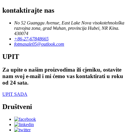
kontaktirajte nas
No 52 Guanggu Avenue, East Lake Nova visokotehnološka
razvojna zona, grad Wuhan, provincija Hubei, NR Kina.
430074
+86-27-67848665
fotmasale05@outlook.com
UPIT
Za upite o našim proizvodima ili cjeniku, ostavite
nam svoj e-mail i mi ćemo vas kontaktirati u roku
od 24 sata.
UPIT SADA
Društveni