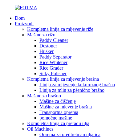
Dom
Proizvodi
Kompletna linija za mljevenje riže
Mašine za rižu
Paddy Cleaner
Destoner
Husker
Paddy Separator
Rice Whitener
Rice Grader
Silky Polisher
Kompletna linija za mljevenje brašna
Linija za mljevenje kukuruznog brašna
Linija za mlin za pšenično brašno
Mašine za brašno
Mašine za čišćenje
Mašine za mlevenje brašna
Transportna oprema
pomoćne mašine
Kompletna linija za preradu ulja
Oil Machines
Oprema za predtretman uljarica