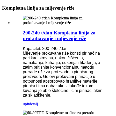
Kompletna linija za mljevenje riže
200-240 t/dan Kompletna linija za
prokuhavanje i mljevenje riže
Kapacitet: 200-240 t/dan
Mljevenje prokuvane riže koristi pirinač na
pari kao sirovinu, nakon čišćenja,
namakanja, kuhanja, sušenja i hlađenja, a
zatim pritisnite konvencionalnu metodu
prerade riže za proizvodnju pirinčanog
proizvoda. Gotovi prokuvani pirinač je u
potpunosti apsorbovao hranljive materije
pirinča i ima dobar ukus, takođe tokom
kuvanja je ubio štetočine i čini pirinač lakim
za skladištenje.
upit
detalj