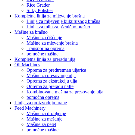
Rice Grader
Silky Polisher
Kompletna linija za mljevenje brašna
Linija za mljevenje kukuruznog brašna
Linija za mlin za pšenično brašno
Mašine za brašno
Mašine za čišćenje
Mašine za mlevenje brašna
Transportna oprema
pomoćne mašine
Kompletna linija za preradu ulja
Oil Machines
Oprema za predtretman uljarica
Mašine za presovanje ulja
Oprema za ekstrakciju ulja
Oprema za preradu nafte
Kombinovana mašina za presovanje ulja
pomoćna oprema
Linija za proizvodnju hrane
Feed Machinery
Mašine za drobljenje
Mašine za mešanje
Mašine za pelet
pomoćne mašine