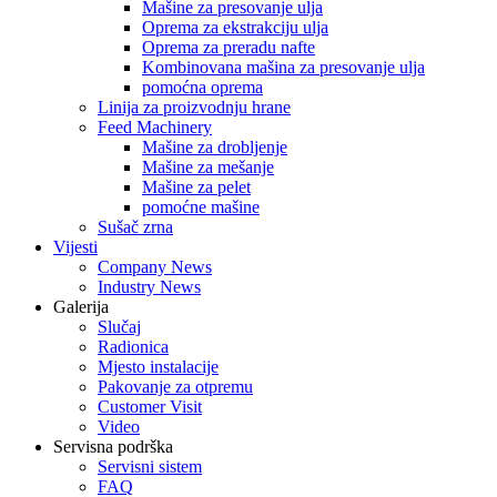
Mašine za presovanje ulja
Oprema za ekstrakciju ulja
Oprema za preradu nafte
Kombinovana mašina za presovanje ulja
pomoćna oprema
Linija za proizvodnju hrane
Feed Machinery
Mašine za drobljenje
Mašine za mešanje
Mašine za pelet
pomoćne mašine
Sušač zrna
Vijesti
Company News
Industry News
Galerija
Slučaj
Radionica
Mjesto instalacije
Pakovanje za otpremu
Customer Visit
Video
Servisna podrška
Servisni sistem
FAQ