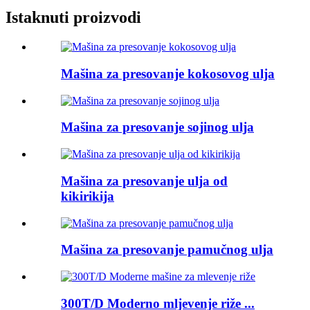
Istaknuti proizvodi
Mašina za presovanje kokosovog ulja
Mašina za presovanje sojinog ulja
Mašina za presovanje ulja od
kikirikija
Mašina za presovanje pamučnog ulja
300T/D Moderno mljevenje riže ...