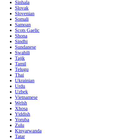
Sinhala
Slovak
Slovenian
Somali
Samoan
Scots Gaelic
Shona
Sindhi
Sundanese
Swahili
Tajik
Tamil
Telugu
Thai
Ukrainian
Urdu
Uzbek
Vietnamese
Welsh
Xhosa
Yiddish
Yoruba
Zulu
Kinyarwanda
Tatar