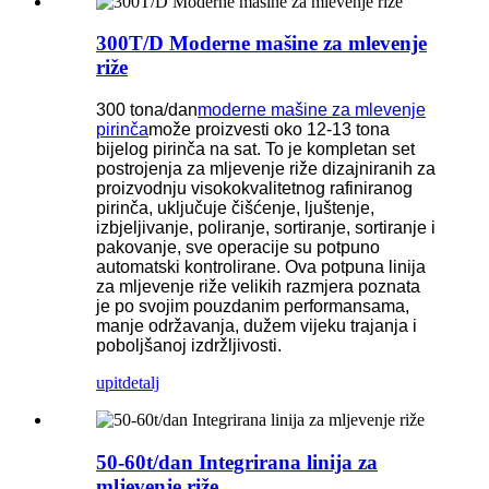
300T/D Moderne mašine za mlevenje
riže
300 tona/dan
moderne mašine za mlevenje
pirinča
može proizvesti oko 12-13 tona
bijelog pirinča na sat. To je kompletan set
postrojenja za mljevenje riže dizajniranih za
proizvodnju visokokvalitetnog rafiniranog
pirinča, uključuje čišćenje, ljuštenje,
izbjeljivanje, poliranje, sortiranje, sortiranje i
pakovanje, sve operacije su potpuno
automatski kontrolirane. Ova potpuna linija
za mljevenje riže velikih razmjera poznata
je po svojim pouzdanim performansama,
manje održavanja, dužem vijeku trajanja i
poboljšanoj izdržljivosti.
upit
detalj
50-60t/dan Integrirana linija za
mljevenje riže