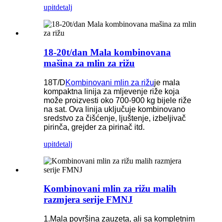
upit
detalj
18-20t/dan Mala kombinovana
mašina za mlin za rižu
18T/D
Kombinovani mlin za rižu
je mala
kompaktna linija za mljevenje riže koja
može proizvesti oko 700-900 kg bijele riže
na sat. Ova linija uključuje kombinovano
sredstvo za čišćenje, ljuštenje, izbeljivač
pirinča, grejder za pirinač itd.
upit
detalj
Kombinovani mlin za rižu malih
razmjera serije FMNJ
1.Mala površina zauzeta, ali sa kompletnim