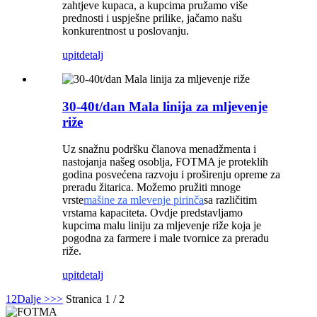
zahtjeve kupaca, a kupcima pružamo više
prednosti i uspješne prilike, jačamo našu
konkurentnost u poslovanju.
upit
detalj
30-40t/dan Mala linija za mljevenje
riže
Uz snažnu podršku članova menadžmenta i
nastojanja našeg osoblja, FOTMA je proteklih
godina posvećena razvoju i proširenju opreme za
preradu žitarica. Možemo pružiti mnoge
vrste
mašine za mlevenje pirinča
sa različitim
vrstama kapaciteta. Ovdje predstavljamo
kupcima malu liniju za mljevenje riže koja je
pogodna za farmere i male tvornice za preradu
riže.
upit
detalj
1
2
Dalje >
>>
Stranica 1 / 2