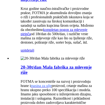
Kroz godine naučno-istraživačke i proizvodne
prakse, FOTMA je akumulirala dovoljno znanja
o riži i profesionalnih praktičnih iskustava koja se
također zasnivaju na širokoj komunikaciji i
saradnji sa našim kupcima širom svijeta. Možemo
da obezbedimo
kompletan pogon za mlevenje
pirinča
od 18t/dan do 500t/dan, i različite vrste
mašina za mljevenje riže kao što su ljuštenje riže,
destoner, poliranje riže, sorter boja, sušač, itd.
upit
detalj
20-30t/dan Mala fabrika za mlevenje
riže
FOTMA se koncentriše na razvoj i proizvodnju
hrane i
masina za ulje
proizvod, crtanje mašina za
hranu ukupno preko 100 specifikacija i modela.
Imamo jaku sposobnost u inženjerskom dizajnu,
instalaciji i uslugama. Raznolikost i prikladnost
proizvoda dobro zadovoljava karakteristične