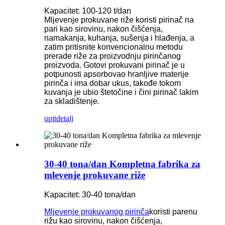
Kapacitet: 100-120 t/dan
Mljevenje prokuvane riže koristi pirinač na
pari kao sirovinu, nakon čišćenja,
namakanja, kuhanja, sušenja i hlađenja, a
zatim pritisnite konvencionalnu metodu
prerade riže za proizvodnju pirinčanog
proizvoda. Gotovi prokuvani pirinač je u
potpunosti apsorbovao hranljive materije
pirinča i ima dobar ukus, takođe tokom
kuvanja je ubio štetočine i čini pirinač lakim
za skladištenje.
upit
detalj
30-40 tona/dan Kompletna fabrika za
mlevenje prokuvane riže
Kapacitet: 30-40 tona/dan
Mljevenje prokuvanog pirinča
koristi parenu
rižu kao sirovinu, nakon čišćenja,