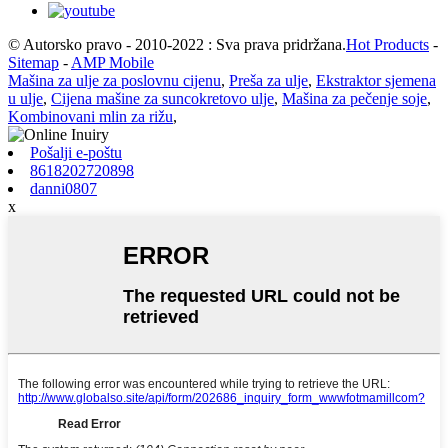
© Autorsko pravo - 2010-2022 : Sva prava pridržana.
Hot Products
-
Sitemap
-
AMP Mobile
Mašina za ulje za poslovnu cijenu
,
Preša za ulje
,
Ekstraktor sjemena
u ulje
,
Cijena mašine za suncokretovo ulje
,
Mašina za pečenje soje
,
Kombinovani mlin za rižu
,
Pošalji e-poštu
8618202720898
danni0807
x