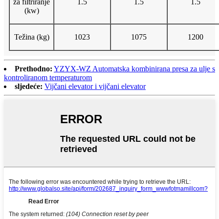
za filtriranje
1.5
1.5
1.5
(kw)
Težina (kg)
1023
1075
1200
Prethodno:
YZYX-WZ Automatska kombinirana presa za ulje s
kontroliranom temperaturom
sljedeće:
Vijčani elevator i vijčani elevator