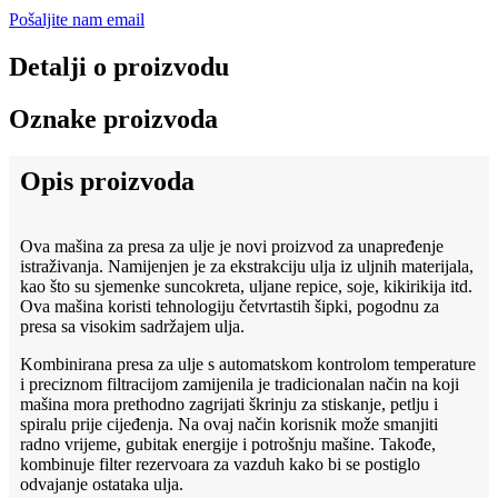
Pošaljite nam email
Detalji o proizvodu
Oznake proizvoda
Opis proizvoda
Ova mašina za presa za ulje je novi proizvod za unapređenje
istraživanja. Namijenjen je za ekstrakciju ulja iz uljnih materijala,
kao što su sjemenke suncokreta, uljane repice, soje, kikirikija itd.
Ova mašina koristi tehnologiju četvrtastih šipki, pogodnu za
presa sa visokim sadržajem ulja.
Kombinirana presa za ulje s automatskom kontrolom temperature
i preciznom filtracijom zamijenila je tradicionalan način na koji
mašina mora prethodno zagrijati škrinju za stiskanje, petlju i
spiralu prije cijeđenja. Na ovaj način korisnik može smanjiti
radno vrijeme, gubitak energije i potrošnju mašine. Takođe,
kombinuje filter rezervoara za vazduh kako bi se postiglo
odvajanje ostataka ulja.