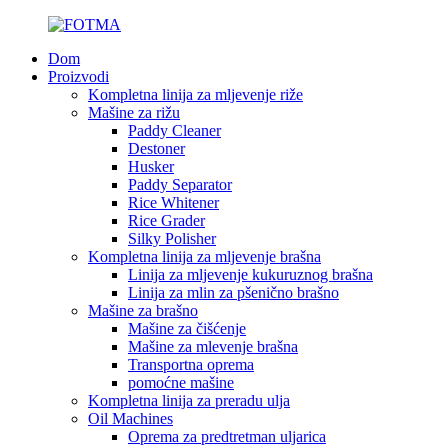
Dom
Proizvodi
Kompletna linija za mljevenje riže
Mašine za rižu
Paddy Cleaner
Destoner
Husker
Paddy Separator
Rice Whitener
Rice Grader
Silky Polisher
Kompletna linija za mljevenje brašna
Linija za mljevenje kukuruznog brašna
Linija za mlin za pšenično brašno
Mašine za brašno
Mašine za čišćenje
Mašine za mlevenje brašna
Transportna oprema
pomoćne mašine
Kompletna linija za preradu ulja
Oil Machines
Oprema za predtretman uljarica