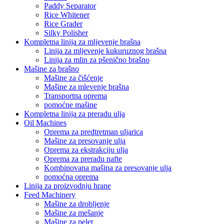
Paddy Separator
Rice Whitener
Rice Grader
Silky Polisher
Kompletna linija za mljevenje brašna
Linija za mljevenje kukuruznog brašna
Linija za mlin za pšenično brašno
Mašine za brašno
Mašine za čišćenje
Mašine za mlevenje brašna
Transportna oprema
pomoćne mašine
Kompletna linija za preradu ulja
Oil Machines
Oprema za predtretman uljarica
Mašine za presovanje ulja
Oprema za ekstrakciju ulja
Oprema za preradu nafte
Kombinovana mašina za presovanje ulja
pomoćna oprema
Linija za proizvodnju hrane
Feed Machinery
Mašine za drobljenje
Mašine za mešanje
Mašine za pelet