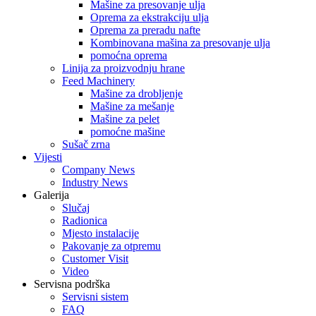
Mašine za presovanje ulja
Oprema za ekstrakciju ulja
Oprema za preradu nafte
Kombinovana mašina za presovanje ulja
pomoćna oprema
Linija za proizvodnju hrane
Feed Machinery
Mašine za drobljenje
Mašine za mešanje
Mašine za pelet
pomoćne mašine
Sušač zrna
Vijesti
Company News
Industry News
Galerija
Slučaj
Radionica
Mjesto instalacije
Pakovanje za otpremu
Customer Visit
Video
Servisna podrška
Servisni sistem
FAQ