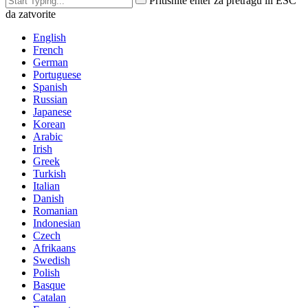
Pritisnite enter za pretragu ili ESC
da zatvorite
English
French
German
Portuguese
Spanish
Russian
Japanese
Korean
Arabic
Irish
Greek
Turkish
Italian
Danish
Romanian
Indonesian
Czech
Afrikaans
Swedish
Polish
Basque
Catalan