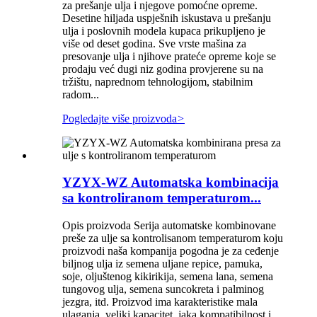
za prešanje ulja i njegove pomoćne opreme.
Desetine hiljada uspješnih iskustava u prešanju
ulja i poslovnih modela kupaca prikupljeno je
više od deset godina. Sve vrste mašina za
presovanje ulja i njihove prateće opreme koje se
prodaju već dugi niz godina provjerene su na
tržištu, naprednom tehnologijom, stabilnim
radom...
Pogledajte više proizvoda
>
YZYX-WZ Automatska kombinacija
sa kontroliranom temperaturom...
Opis proizvoda Serija automatske kombinovane
preše za ulje sa kontrolisanom temperaturom koju
proizvodi naša kompanija pogodna je za ceđenje
biljnog ulja iz semena uljane repice, pamuka,
soje, oljuštenog kikirikija, semena lana, semena
tungovog ulja, semena suncokreta i palminog
jezgra, itd. Proizvod ima karakteristike mala
ulaganja, veliki kapacitet, jaka kompatibilnost i