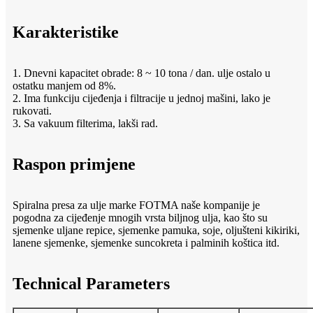
Karakteristike
1. Dnevni kapacitet obrade: 8 ~ 10 tona / dan. ulje ostalo u
ostatku manjem od 8%.
2. Ima funkciju cijeđenja i filtracije u jednoj mašini, lako je
rukovati.
3. Sa vakuum filterima, lakši rad.
Raspon primjene
Spiralna presa za ulje marke FOTMA naše kompanije je
pogodna za cijeđenje mnogih vrsta biljnog ulja, kao što su
sjemenke uljane repice, sjemenke pamuka, soje, oljušteni kikiriki,
lanene sjemenke, sjemenke suncokreta i palminih koštica itd.
Technical Parameters