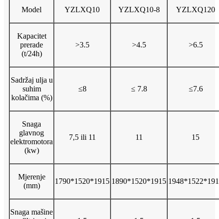
Model
YZLXQ10
YZLXQ10-8
YZLXQ120
Kapacitet
prerade
>3.5
>4.5
>6.5
(t/24h)
Sadržaj ulja u
suhim
≤8
≤ 7.8
≤7.6
kolačima (%)
Snaga
glavnog
7,5 ili 11
11
15
elektromotora
(kw)
Mjerenje
1790*1520*1915
1890*1520*1915
1948*1522*191
(mm)
Snaga mašine