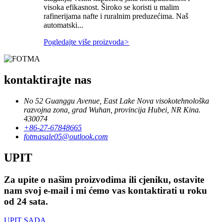
visoka efikasnost. Široko se koristi u malim
rafinerijama nafte i ruralnim preduzećima. Naš
automatski...
Pogledajte više proizvoda
>
kontaktirajte nas
No 52 Guanggu Avenue, East Lake Nova visokotehnološka
razvojna zona, grad Wuhan, provincija Hubei, NR Kina.
430074
+86-27-67848665
fotmasale05@outlook.com
UPIT
Za upite o našim proizvodima ili cjeniku, ostavite
nam svoj e-mail i mi ćemo vas kontaktirati u roku
od 24 sata.
UPIT SADA