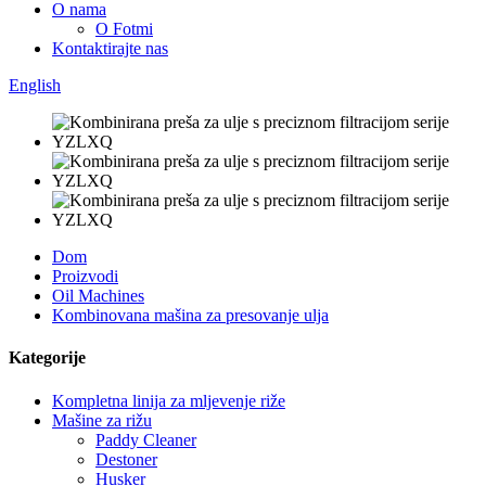
O nama
O Fotmi
Kontaktirajte nas
English
Dom
Proizvodi
Oil Machines
Kombinovana mašina za presovanje ulja
Kategorije
Kompletna linija za mljevenje riže
Mašine za rižu
Paddy Cleaner
Destoner
Husker