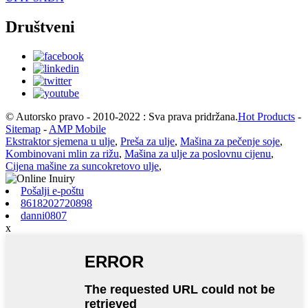
Društveni
© Autorsko pravo - 2010-2022 : Sva prava pridržana.
Hot Products
-
Sitemap
-
AMP Mobile
Ekstraktor sjemena u ulje
,
Preša za ulje
,
Mašina za pečenje soje
,
Kombinovani mlin za rižu
,
Mašina za ulje za poslovnu cijenu
,
Cijena mašine za suncokretovo ulje
,
Pošalji e-poštu
8618202720898
danni0807
x