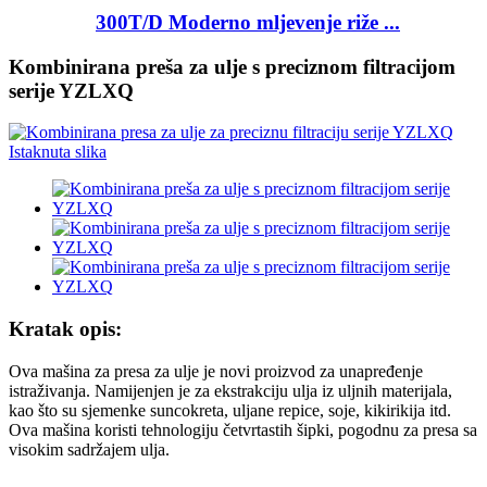
300T/D Moderno mljevenje riže ...
Kombinirana preša za ulje s preciznom filtracijom
serije YZLXQ
Kratak opis:
Ova mašina za presa za ulje je novi proizvod za unapređenje
istraživanja. Namijenjen je za ekstrakciju ulja iz uljnih materijala,
kao što su sjemenke suncokreta, uljane repice, soje, kikirikija itd.
Ova mašina koristi tehnologiju četvrtastih šipki, pogodnu za presa sa
visokim sadržajem ulja.